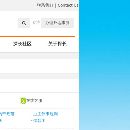
联系我们
|
Contact Us
专注
办理外地事务
探长社区
关于探长
在线客服
内部规范
业主议事规则
·
函
催款函
·