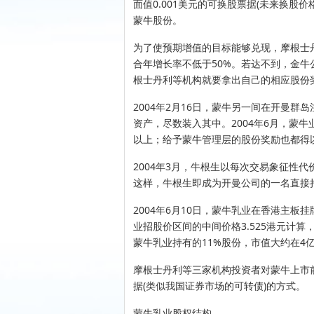
0.001
(
面值
美元的可换股票据
未来换股价
蒙牛股份。
为了使预期增值的目标能够兑现，摩根士
50%
合年增长率不低于
。若达不到，金牛
根士丹利等机构就要拿出自己的相应股份
2004
2
16
年
月
日
，蒙牛另一间在开曼群岛
2004
6
资产，尽数装入其中。
年
月，蒙牛
以上；给予蒙牛管理层的股份奖励也都得
2004
3
年
月，牛根生以每次交易象征性代
这样，牛根生即成为开曼公司的一名直接
2004
6
10
年
月
日
，蒙牛乳业在香港主板挂
3.525
业招股价区间的中间价格
港元计算
11%
4
蒙牛乳业持有的
股份，市值大约在
摩根士丹利等三家机构投资者对蒙牛上市
(
)
据
类似我国证券市场的可转债
的方式。
蒙牛乳业股权结构