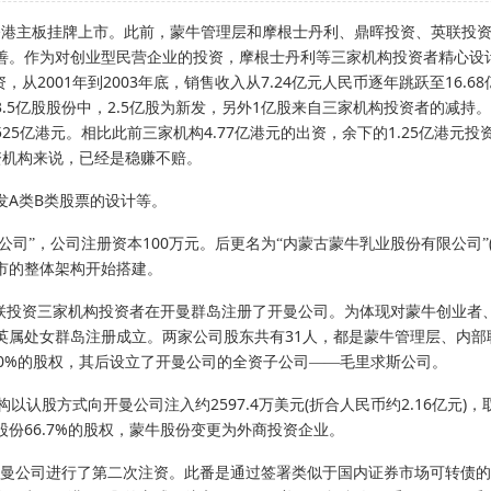
香港主板挂牌上市。此前，蒙牛管理层和摩根士丹利、鼎晖投资、英联投
善。作为对创业型民营企业的投资，摩根士丹利等三家机构投资者精心设计
2001
2003
7.24
16.68
资，从
年到
年底，销售收入从
亿元人民币逐年跳跃至
3.5
2.5
1
亿股股份中，
亿股为新发，另外
亿股来自三家机构投资者的减持。
525
4.77
1.25
亿港元。相比此前三家机构
亿港元的出资，余下的
亿港元投
资机构来说，已经是稳赚不赔。
A
B
发
类
类股票的设计等。
100
公司”，公司注册资本
万元。后更名为“内蒙古蒙牛乳业股份有限公司”
市的整体架构开始搭建。
联投资三家机构投资者在开曼群岛注册了开曼公司。为体现对蒙牛创业者
31
英属处女群岛注册成立。两家公司股东共有
人，都是蒙牛管理层、内部
0%
的股权，其后设立了开曼公司的全资子公司——毛里求斯公司。
2597.4
(
2.16
)
构以认股方式向开曼公司注入约
万美元
折合人民币约
亿元
，
66.7%
股份
的股权，蒙牛股份变更为外商投资企业。
曼公司进行了第二次注资。此番是通过签署类似于国内证券市场可转债的