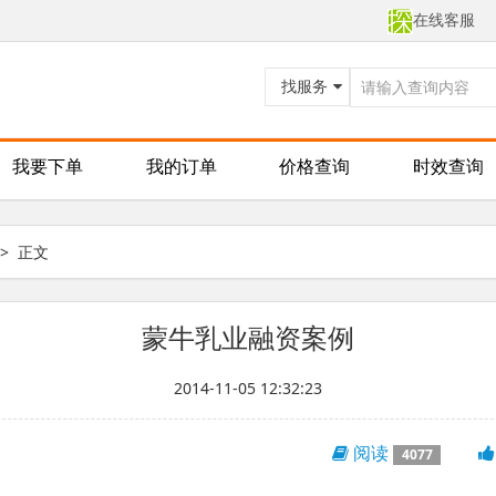
在线客服
找服务
我要下单
我的订单
价格查询
时效查询
>
正文
蒙牛乳业融资案例
2014-11-05 12:32:23
阅读
4077