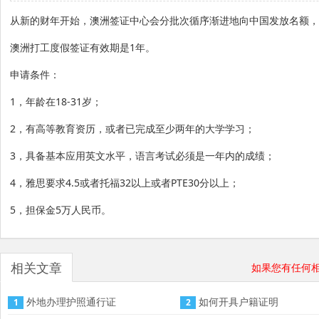
从新的财年开始，澳洲签证中心会分批次循序渐进地向中国发放名额，
澳洲打工度假签证有效期是
1
年。
申请条件：
1
，年龄在
18-31
岁；
2
，有高等教育资历，或者已完成至少两年的大学学习；
3
，具备基本应用英文水平，语言考试必须是一年内的成绩；
4
，雅思要求
4.5
或者托福
32
以上或者
PTE30
分以上；
5
，担保金
5
万人民币。
相关文章
如果您有任何相关
外地办理护照通行证
如何开具户籍证明
1
2