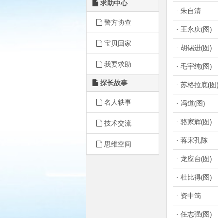
求助中心
朱自清
·
警方协查
王永庆(图)
·
宝贝回家
胡锡进(图)
·
我要求助
毛宇纯(图)
·
探长故事
苏格拉底(图
·
名人轶事
冯道(图)
·
骆家辉(图)
技术交流
·
蒋宋孔陈
·
思维空间
龙应台(图)
·
杜比得(图)
·
资中筠
·
任志强(图)
·