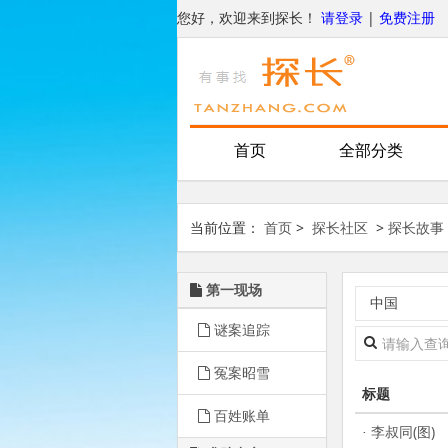
您好，欢迎来到探长！
请登录
|
免费注册
首页
全部分类
当前位置：
首页
>
探长社区
>
探长故事
第一现场
中国
谜案追踪
冤案昭雪
标题
百姓账单
李叔同(图)
·