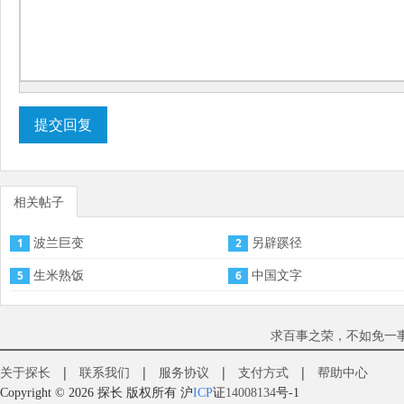
提交回复
相关帖子
波兰巨变
另辟蹊径
1
2
生米熟饭
中国文字
5
6
求百事之荣，不如免一
关于探长
|
联系我们
|
服务协议
|
支付方式
|
帮助中心
Copyright © 2026 探长
版权所有
沪
ICP
证
14008134
号-1