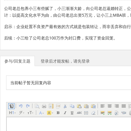
公司老总包养小三有些腻了，小三渐渐大龄，向公司老总逼婚转正，公
5
MBA
计：以提高文化水平为由，由公司老总出资
万元，让小三上
班，
启示：企业处置不良资产最有效的方式就是包装转让，而非丢弃和自行
100
后续：小三给了公司老总
万作为封口费，实现了资金回笼。
参与/回复主题
登录后才能发帖，请先登录
当前帖子暂无回复内容